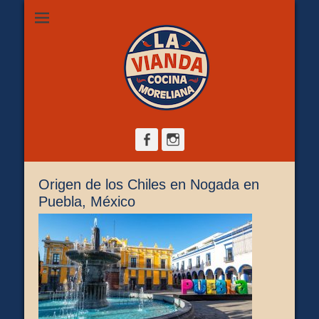
Restaurante de comida casera en Morelia, ubicado en Zona
La Vianda Cocina
Camelinas sobre Ezequiel Calderón #30 esquina Av. Solidaridad.
Servicio para comer aquí, llevar o pedir a domicilio.
Moreliana |
Comida casera en
Morelia
Facebook
Instagram
Origen de los Chiles en Nogada en
Puebla, México