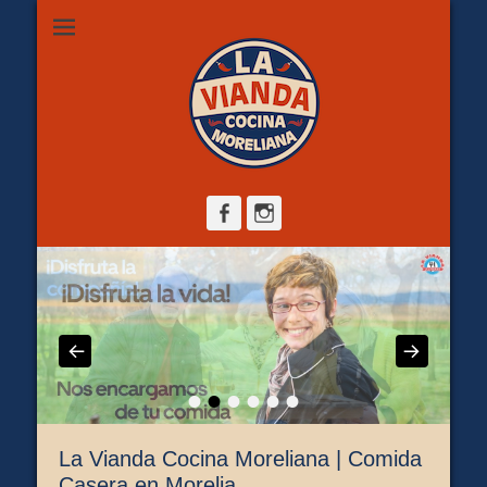
Restaurante de comida casera en Morelia, ubicado en Zona
La Vianda Cocina
Camelinas sobre Ezequiel Calderón #30 esquina Av. Solidaridad.
Servicio para comer aquí, llevar o pedir a domicilio.
Moreliana |
Comida casera en
Morelia
Facebook
Instagram
•
•
•
•
•
•
La Vianda Cocina Moreliana | Comida
Casera en Morelia