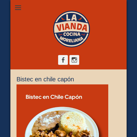
Restaurante de comida casera en Morelia, ubicado en Zona
La Vianda Cocina
Camelinas sobre Ezequiel Calderón #30 esquina Av. Solidaridad.
Servicio para comer aquí, llevar o pedir a domicilio.
Moreliana |
Comida casera en
Morelia
Facebook
Instagram
Bistec en chile capón