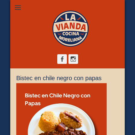
Restaurante de comida casera en Morelia, ubicado en Zona
La Vianda Cocina
Camelinas sobre Ezequiel Calderón #30 esquina Av. Solidaridad.
Servicio para comer aquí, llevar o pedir a domicilio.
Moreliana |
Comida casera en
Morelia
Facebook
Instagram
Bistec en chile negro con papas