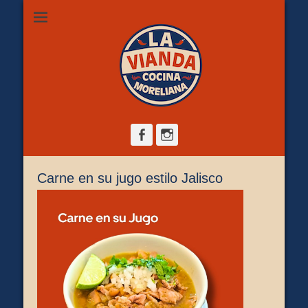
Restaurante de comida casera en Morelia, ubicado en Zona
La Vianda Cocina
Camelinas sobre Ezequiel Calderón #30 esquina Av. Solidaridad.
Servicio para comer aquí, llevar o pedir a domicilio.
Moreliana |
Comida casera en
Morelia
Facebook
Instagram
Carne en su jugo estilo Jalisco