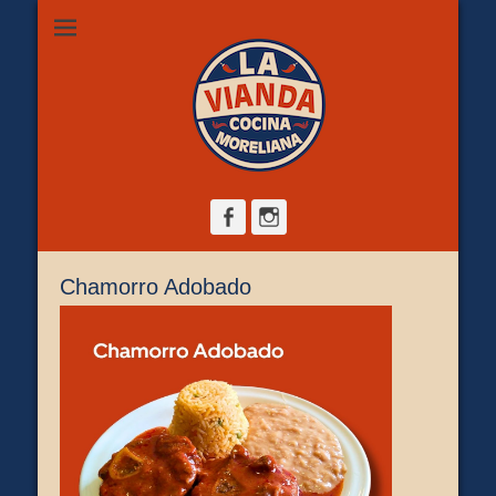
Restaurante de comida casera en Morelia, ubicado en Zona
La Vianda Cocina
Camelinas sobre Ezequiel Calderón #30 esquina Av. Solidaridad.
Servicio para comer aquí, llevar o pedir a domicilio.
Moreliana |
Comida casera en
Morelia
Facebook
Instagram
Chamorro Adobado