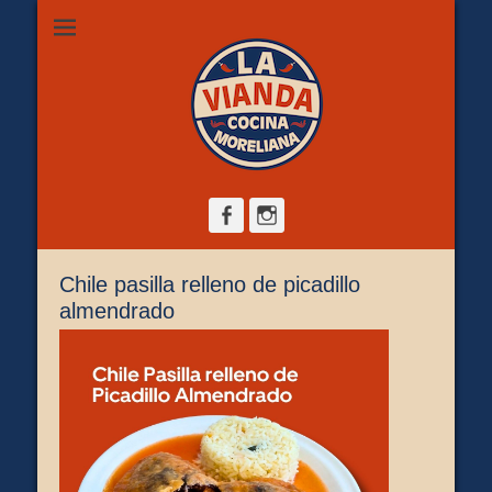
Restaurante de comida casera en Morelia, ubicado en Zona
La Vianda Cocina
Camelinas sobre Ezequiel Calderón #30 esquina Av. Solidaridad.
Servicio para comer aquí, llevar o pedir a domicilio.
Moreliana |
Comida casera en
Morelia
Facebook
Instagram
Chile pasilla relleno de picadillo
almendrado