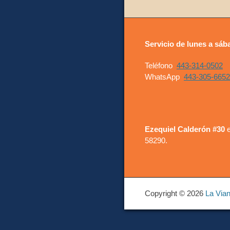
Servicio de lunes a sáb
Teléfono
443-314-0502
WhatsApp
443-305-6652
Ezequiel Calderón #30
e
58290.
Copyright © 2026
La Via