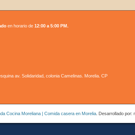
ado
en horario de
12:00 a 5:00 PM.
squina av. Solidaridad, colonia Camelinas. Morelia. CP
nda Cocina Moreliana | Comida casera en Morelia
. Desarrollado por: