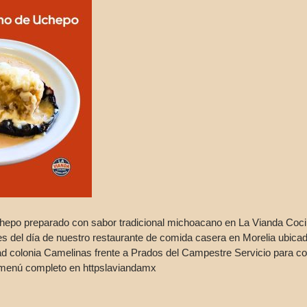
 uchepo preparado con sabor tradicional michoacano en La Vianda Co
des del día de nuestro restaurante de comida casera en Morelia ubica
ad colonia Camelinas frente a Prados del Campestre Servicio para com
l menú completo en httpslaviandamx