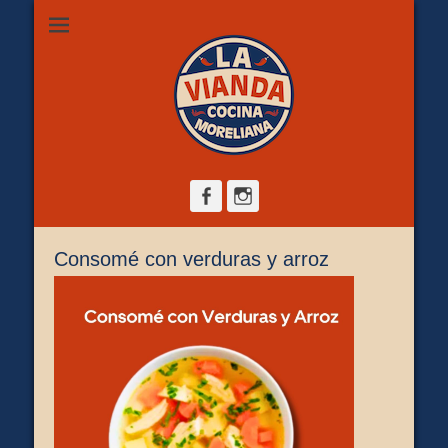
Restaurante de comida casera en Morelia, ubicado en Zona
La Vianda Cocina
Camelinas sobre Ezequiel Calderón #30 esquina Av. Solidaridad.
Servicio para comer aquí, llevar o pedir a domicilio.
Moreliana |
Comida casera en
Morelia
Facebook
Instagram
Consomé con verduras y arroz