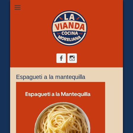
Restaurante de comida casera en Morelia, ubicado en Zona
La Vianda Cocina
Camelinas sobre Ezequiel Calderón #30 esquina Av. Solidaridad.
Servicio para comer aquí, llevar o pedir a domicilio.
Moreliana |
Comida casera en
Morelia
Facebook
Instagram
Espagueti a la mantequilla