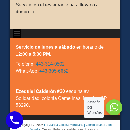
Servicio en el restaurante para llevar o a
domicilio
Servicio de lunes a sábado
en horario de
12:00 a 5:00 PM.
Teléfono
443-314-0502
WhatsApp
443-305-6652
Ezequiel Calderón #30
esquina av.
Solidaridad, colonia Camelinas. Morelia. CP
Atención
58290.
por
WhatsApp
Copyright © 2026
La Vianda Cocina Moreliana | Comida casera en
Morelia
. Desarrollado por: maklerconsultores.com