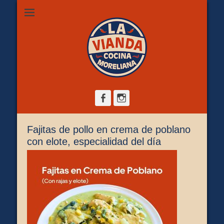
Restaurante de comida casera en Morelia, ubicado en Zona
La Vianda Cocina
Camelinas sobre Ezequiel Calderón #30 esquina Av. Solidaridad.
Servicio para comer aquí, llevar o pedir a domicilio.
Moreliana |
Comida casera en
Morelia
Facebook
Instagram
Fajitas de pollo en crema de poblano
con elote, especialidad del día