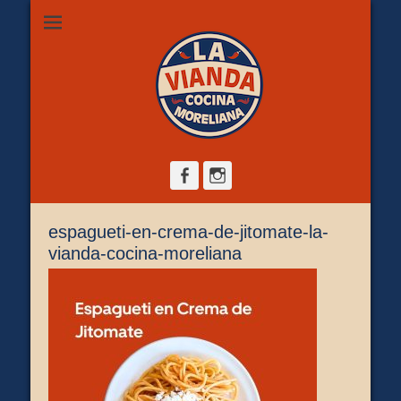
Restaurante de comida casera en Morelia, ubicado en Zona
La Vianda Cocina
Camelinas sobre Ezequiel Calderón #30 esquina Av. Solidaridad.
Servicio para comer aquí, llevar o pedir a domicilio.
Moreliana |
Comida casera en
Morelia
Facebook
Instagram
espagueti-en-crema-de-jitomate-la-
vianda-cocina-moreliana