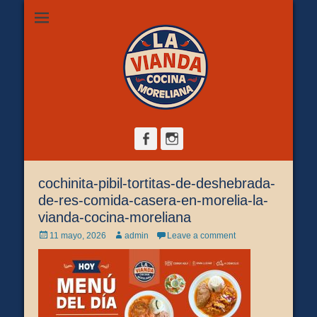
Restaurante de comida casera en Morelia, ubicado en Zona
La Vianda Cocina
Camelinas sobre Ezequiel Calderón #30 esquina Av. Solidaridad.
Servicio para comer aquí, llevar o pedir a domicilio.
Moreliana |
Comida casera en
Morelia
Facebook
Instagram
cochinita-pibil-tortitas-de-deshebrada-
de-res-comida-casera-en-morelia-la-
vianda-cocina-moreliana
Posted
Author
11 mayo, 2026
admin
Leave a comment
on