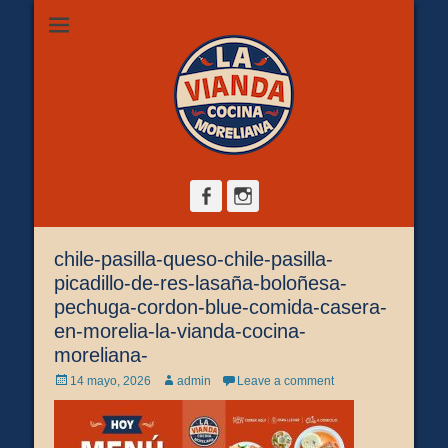
Restaurante de comida casera en Morelia, ubicado en Zona
La Vianda Cocina
Camelinas sobre Ezequiel Calderón #30 esquina Av. Solidaridad.
Servicio para comer aquí, llevar o pedir a domicilio.
Moreliana |
Comida casera en
Morelia
Facebook
Instagram
chile-pasilla-queso-chile-pasilla-
picadillo-de-res-lasaña-boloñesa-
pechuga-cordon-blue-comida-casera-
en-morelia-la-vianda-cocina-
moreliana-
Posted
Author
14 mayo, 2026
admin
Leave a comment
on