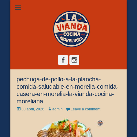
Restaurante de comida casera en Morelia, ubicado en Zona
La Vianda Cocina
Camelinas sobre Ezequiel Calderón #30 esquina Av. Solidaridad.
Servicio para comer aquí, llevar o pedir a domicilio.
Moreliana |
Comida casera en
Morelia
Facebook
Instagram
pechuga-de-pollo-a-la-plancha-
comida-saludable-en-morelia-comida-
casera-en-morelia-la-vianda-cocina-
moreliana
Posted
Author
30 abril, 2026
admin
Leave a comment
on