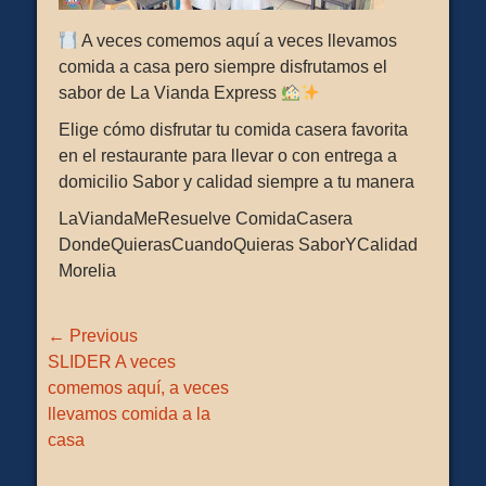
A veces comemos aquí a veces llevamos
comida a casa pero siempre disfrutamos el
sabor de La Vianda Express
Elige cómo disfrutar tu comida casera favorita
en el restaurante para llevar o con entrega a
domicilio Sabor y calidad siempre a tu manera
LaViandaMeResuelve ComidaCasera
DondeQuierasCuandoQuieras SaborYCalidad
Morelia
Navegación
← Previous
de
Previous
SLIDER A veces
entradas
post:
comemos aquí, a veces
llevamos comida a la
casa