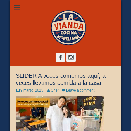
Restaurante de comida casera en Morelia, ubicado en Zona
La Vianda Cocina
Camelinas sobre Ezequiel Calderón #30 esquina Av. Solidaridad.
Servicio para comer aquí, llevar o pedir a domicilio.
Moreliana |
Comida casera en
Morelia
Facebook
Instagram
SLIDER A veces comemos aquí, a
veces llevamos comida a la casa
Posted
Author
9 marzo, 2025
Chef
Leave a comment
on