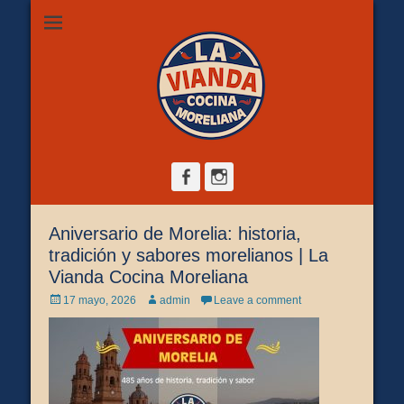
Restaurante de comida casera en Morelia, ubicado en Zona
La Vianda Cocina
Camelinas sobre Ezequiel Calderón #30 esquina Av. Solidaridad.
Servicio para comer aquí, llevar o pedir a domicilio.
Moreliana |
Comida casera en
Morelia
Facebook
Instagram
Aniversario de Morelia: historia,
tradición y sabores morelianos | La
Vianda Cocina Moreliana
Posted
Author
17 mayo, 2026
admin
Leave a comment
on