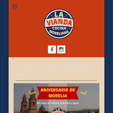
Restaurante de comida casera en Morelia, ubicado en Zona
La Vianda Cocina
Camelinas sobre Ezequiel Calderón #30 esquina Av. Solidaridad.
Servicio para comer aquí, llevar o pedir a domicilio.
Moreliana |
Comida casera en
Morelia
Facebook
Instagram
Categoría:
Comida saludable en
Morelia