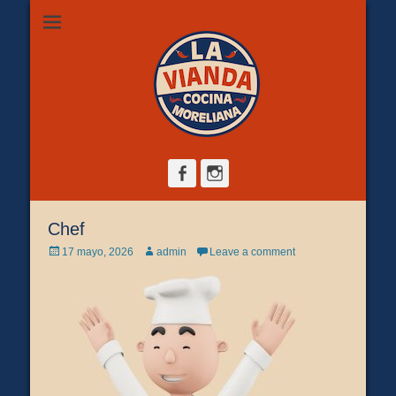
Restaurante de comida casera en Morelia, ubicado en Zona
La Vianda Cocina
Camelinas sobre Ezequiel Calderón #30 esquina Av. Solidaridad.
Servicio para comer aquí, llevar o pedir a domicilio.
Moreliana |
Comida casera en
Morelia
Facebook
Instagram
Chef
Posted
Author
17 mayo, 2026
admin
Leave a comment
on