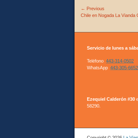
Navegación
← Previous
Previous
Chile en Nogada La Vianda 
de
post:
entradas
Servicio de lunes a sáb
Teléfono
443-314-0502
WhatsApp
443-305-6652
Ezequiel Calderón #30
e
58290.
Copyright © 2026
La Via