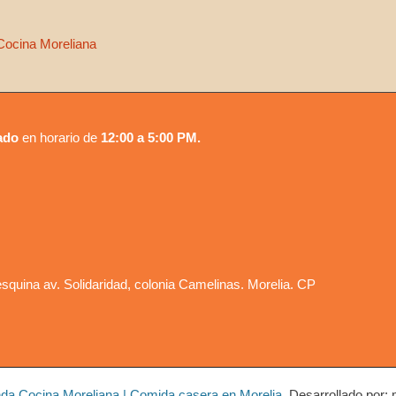
Cocina Moreliana
ado
en horario de
12:00 a 5:00 PM.
squina av. Solidaridad, colonia Camelinas. Morelia. CP
nda Cocina Moreliana | Comida casera en Morelia
. Desarrollado por: