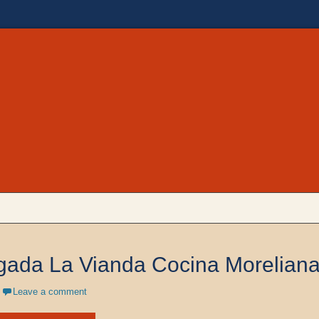
 en Morelia, ubicado en Zona Camelinas sobre Ezequiel Calderón #30 esquina 
a Cocina Moreliana | Co
gada La Vianda Cocina Morelian
Leave a comment