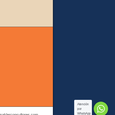
Atención
por
WhatsApp
 maklerconsultores.com