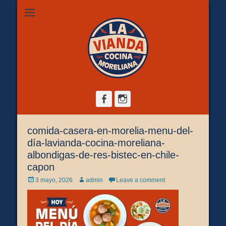
Restaurante de comida casera en Morelia, ubicado en Zona
La Vianda Cocina
Camelinas sobre Ezequiel Calderón #30 esquina Av. Solidaridad.
Servicio para comer aquí, llevar o pedir a domicilio.
Moreliana |
Comida casera en
Morelia
Facebook
Instagram
comida-casera-en-morelia-menu-del-
día-lavianda-cocina-moreliana-
albondigas-de-res-bistec-en-chile-
capon
Posted
Author
3 mayo, 2026
admin
Leave a comment
on