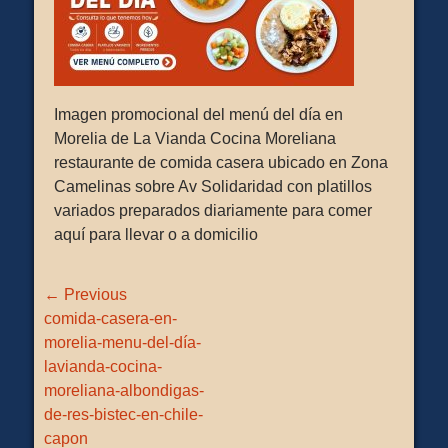
Imagen promocional del menú del día en
Morelia de La Vianda Cocina Moreliana
restaurante de comida casera ubicado en Zona
Camelinas sobre Av Solidaridad con platillos
variados preparados diariamente para comer
aquí para llevar o a domicilio
Navegación
← Previous
de
Previous
comida-casera-en-
entradas
post:
morelia-menu-del-día-
lavianda-cocina-
moreliana-albondigas-
de-res-bistec-en-chile-
capon