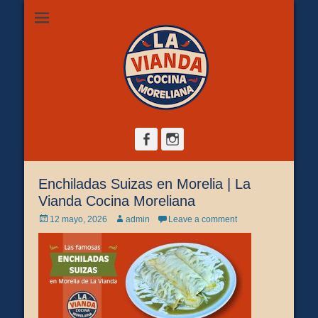
Restaurante de comida casera en Morelia, ubicado en Zona
La Vianda Cocina
Camelinas sobre Ezequiel Calderón #30 esquina Av. Solidaridad.
Servicio para comer aquí, llevar o pedir a domicilio.
Moreliana |
Comida casera en
Morelia
Facebook
Instagram
Enchiladas Suizas en Morelia | La
Vianda Cocina Moreliana
Posted
Author
12 mayo, 2026
admin
Leave a comment
on