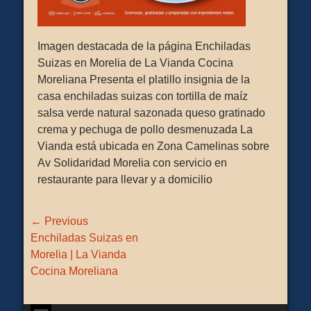
Imagen destacada de la página Enchiladas
Suizas en Morelia de La Vianda Cocina
Moreliana Presenta el platillo insignia de la
casa enchiladas suizas con tortilla de maíz
salsa verde natural sazonada queso gratinado
crema y pechuga de pollo desmenuzada La
Vianda está ubicada en Zona Camelinas sobre
Av Solidaridad Morelia con servicio en
restaurante para llevar y a domicilio
Navegación
← Previous
de
Previous
Enchiladas Suizas en
entradas
post:
Morelia | La Vianda
Cocina Moreliana