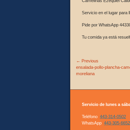
Camelinas Ezequiel Calde
Servicio en el lugar para l
Pide por WhatsApp 4433
Tu comida ya está resuelt
Navegación
← Previous
Previous
ensalada-pollo-plancha-came
de
post:
moreliana
entradas
Servicio de lunes a sáb
Teléfono
443-314-0502
WhatsApp
443-305-6652