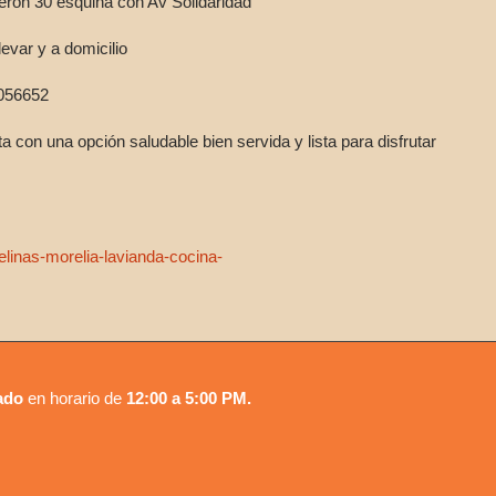
rón 30 esquina con Av Solidaridad
levar y a domicilio
056652
a con una opción saludable bien servida y lista para disfrutar
linas-morelia-lavianda-cocina-
ado
en horario de
12:00 a 5:00 PM.