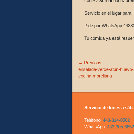
con Av Solidaridad Morel
Servicio en el lugar para l
Pide por WhatsApp 4433
Tu comida ya está resuel
Navegación
← Previous
Previous
ensalada-verde-atun-huevo-s
de
post:
cocina-moreliana
entradas
Servicio de lunes a sáb
Teléfono
443-314-0502
WhatsApp
443-305-6652