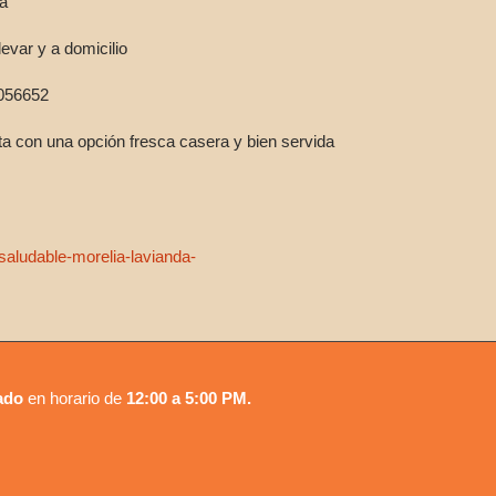
ia
levar y a domicilio
056652
ta con una opción fresca casera y bien servida
aludable-morelia-lavianda-
ado
en horario de
12:00 a 5:00 PM.