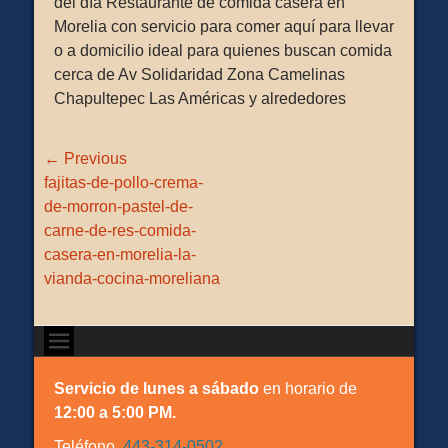
del día Restaurante de comida casera en
Morelia con servicio para comer aquí para llevar
o a domicilio ideal para quienes buscan comida
cerca de Av Solidaridad Zona Camelinas
Chapultepec Las Américas y alrededores
Navegación
← Previous
de
Previous
fajitas-de-pollo-crema-
entradas
post:
de-morron-pastel-de-
carne-de-res-comida-
casera-en-morelia-la-
vianda-cocina-moreliana
Servicio de lunes a sábado
en horario de
12:00 a 5:00 PM.
Teléfono
443-314-0502