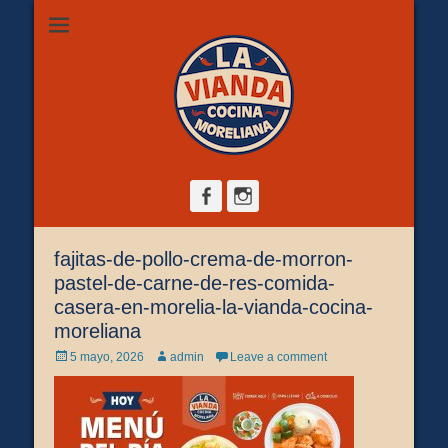
Restaurante de comida casera en Morelia, ubicado en Zona
La Vianda Cocina
Camelinas sobre Ezequiel Calderón #30 esquina Av. Solidaridad.
Servicio para comer aquí, llevar o pedir a domicilio.
Moreliana |
Comida casera en
Morelia
Facebook
Instagram
fajitas-de-pollo-crema-de-morron-
pastel-de-carne-de-res-comida-
casera-en-morelia-la-vianda-cocina-
moreliana
Posted
Author
5 mayo, 2026
admin
Leave a comment
on