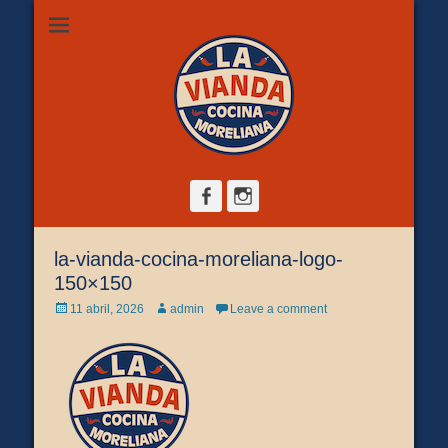
Restaurante de comida casera en Morelia, ubicado en Zona
La Vianda Cocina
Camelinas sobre Ezequiel Calderón #30 esquina Av. Solidaridad.
Servicio para comer aquí, llevar o pedir a domicilio.
Moreliana |
Comida casera en
Morelia
Facebook
Instagram
la-vianda-cocina-moreliana-logo-
150×150
Posted
Author
11 abril, 2026
admin
Leave a comment
on