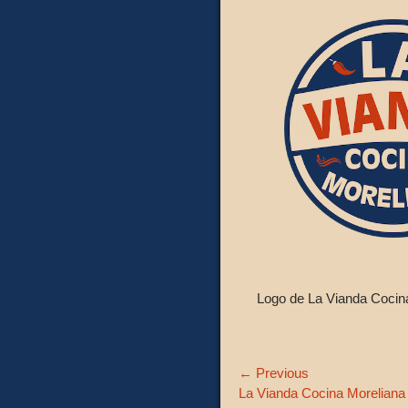
Logo de La Vianda Cocin
Navegación
← Previous
Previous
La Vianda Cocina Moreliana
de