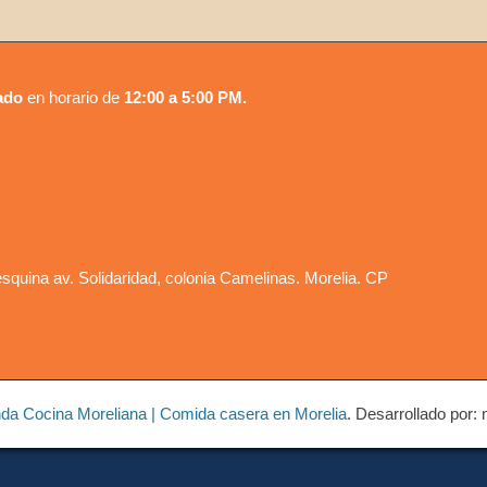
ado
en horario de
12:00 a 5:00 PM.
squina av. Solidaridad, colonia Camelinas. Morelia. CP
nda Cocina Moreliana | Comida casera en Morelia
. Desarrollado por: