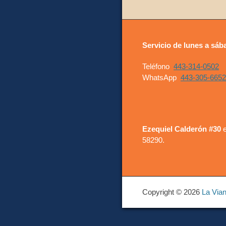
post:
entradas
Servicio de lunes a sáb
Teléfono
443-314-0502
WhatsApp
443-305-6652
Ezequiel Calderón #30
e
58290.
Copyright © 2026
La Via