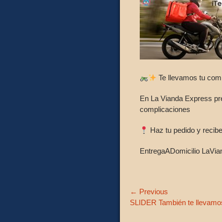
Te llevamos tu comi
En La Vianda Express pre
complicaciones
Haz tu pedido y recibe
EntregaADomicilio LaVi
Navegación
← Previous
Previous
SLIDER También te llevamos 
de
post: