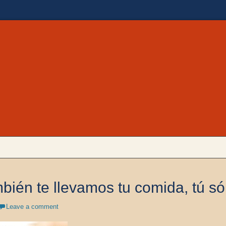
 en Morelia, ubicado en Zona Camelinas sobre Ezequiel Calderón #30 esquina 
a Cocina Moreliana | Co
én te llevamos tu comida, tú sól
Leave a comment