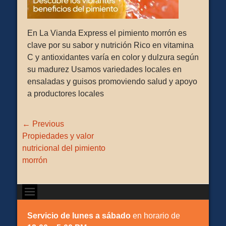
En La Vianda Express el pimiento morrón es
clave por su sabor y nutrición Rico en vitamina
C y antioxidantes varía en color y dulzura según
su madurez Usamos variedades locales en
ensaladas y guisos promoviendo salud y apoyo
a productores locales
Navegación
← Previous
de
Previous
Propiedades y valor
entradas
post:
nutricional del pimiento
morrón
Servicio de lunes a sábado
en horario de