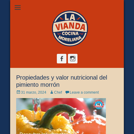
Restaurante de comida casera en Morelia, ubicado en Zona
La Vianda Cocina
Camelinas sobre Ezequiel Calderón #30 esquina Av. Solidaridad.
Servicio para comer aquí, llevar o pedir a domicilio.
Moreliana |
Comida casera en
Morelia
Facebook
Instagram
Propiedades y valor nutricional del
pimiento morrón
Posted
Author
31 marzo, 2024
Chef
Leave a comment
on