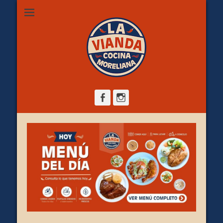
Restaurante de comida casera en Morelia, ubicado en Zona
La Vianda Cocina
Camelinas sobre Ezequiel Calderón #30 esquina Av. Solidaridad.
Servicio para comer aquí, llevar o pedir a domicilio.
Moreliana |
Comida casera en
Morelia
Facebook
Instagram