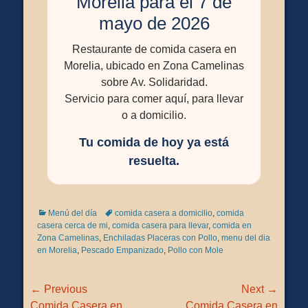
Morelia para el 7 de
mayo de 2026
Restaurante de comida casera en
Morelia, ubicado en Zona Camelinas
sobre Av. Solidaridad.
Servicio para comer aquí, para llevar
o a domicilio.
Tu comida de hoy ya está
resuelta.
Categories
Tags
Menú del día
comida casera a domicilio
,
comida
casera cerca de mi
,
comida casera para llevar
,
comida en
Zona Camelinas
,
Enchiladas Placeras con Pollo
,
menu del dia
en Morelia
,
Pescado Empanizado
,
Pollo con Mole
Navegación
← Previous
Next →
de
Previous
Next
Comida Casera en
Comida Casera en