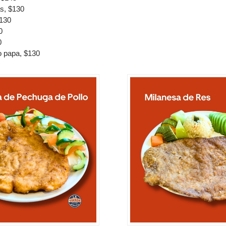
s, $130
$130
0
0
 o papa, $130