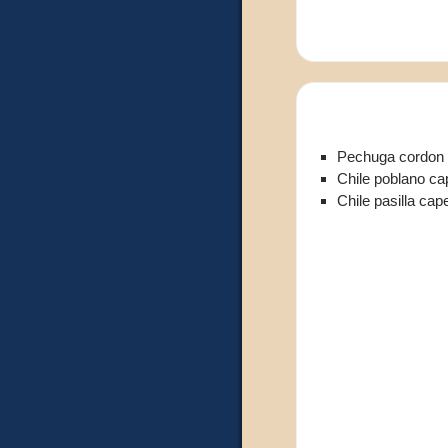
Pechuga cordon b
Chile poblano ca
Chile pasilla cap