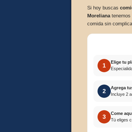
Si hoy buscas
comi
Moreliana
tenemos l
comida sin complica
Elige tu pl
1
Especialida
Agrega t
2
Incluye 2 
Come aquí,
3
Tú eliges 